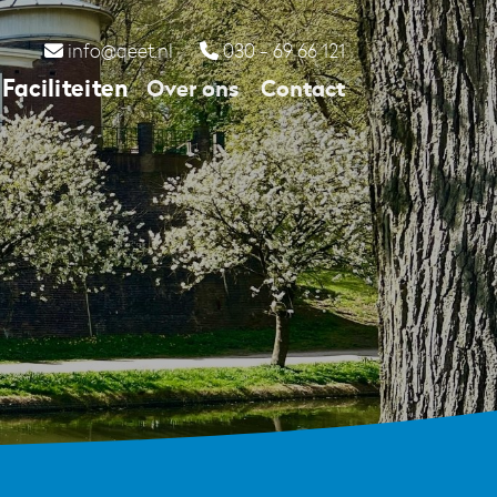
info@qeet.nl
030 - 69 66 121
Faciliteiten
Over ons
Contact