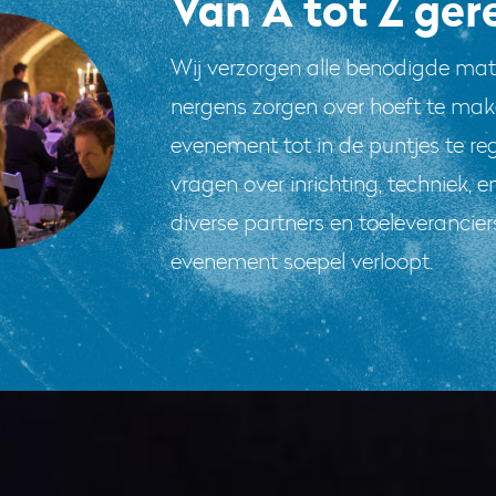
Van A tot Z ger
Wij verzorgen alle benodigde mate
nergens zorgen over hoeft te ma
evenement tot in de puntjes te rege
vragen over inrichting, techniek,
diverse partners en toeleverancie
evenement soepel verloopt.