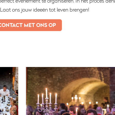
fect evenement te organiseren. In het proces den
 Laat ons jouw ideeën tot leven brengen!
CONTACT MET ONS OP